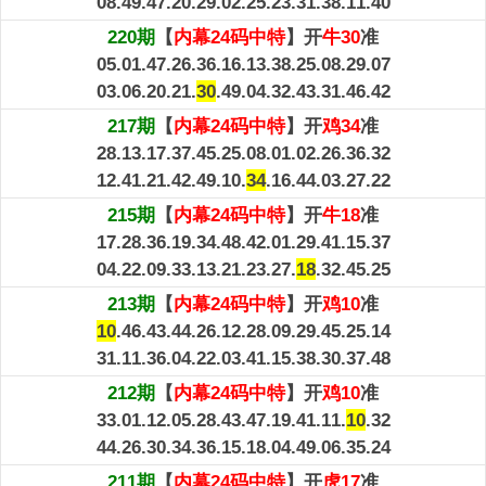
08.49.47.20.29.02.25.23.31.38.11.40
220期
【
内幕24码中特
】开
牛30
准
05.01.47.26.36.16.13.38.25.08.29.07
03.06.20.21.
30
.49.04.32.43.31.46.42
217期
【
内幕24码中特
】开
鸡34
准
28.13.17.37.45.25.08.01.02.26.36.32
12.41.21.42.49.10.
34
.16.44.03.27.22
215期
【
内幕24码中特
】开
牛18
准
17.28.36.19.34.48.42.01.29.41.15.37
04.22.09.33.13.21.23.27.
18
.32.45.25
213期
【
内幕24码中特
】开
鸡10
准
10
.46.43.44.26.12.28.09.29.45.25.14
31.11.36.04.22.03.41.15.38.30.37.48
212期
【
内幕24码中特
】开
鸡10
准
33.01.12.05.28.43.47.19.41.11.
10
.32
44.26.30.34.36.15.18.04.49.06.35.24
211期
【
内幕24码中特
】开
虎17
准