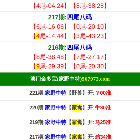
【4尾-04.24】【8尾-38.28】
217期
:
四尾八码
【6尾-16.06】【0尾-20.10】
【
4
尾-14.44】【3尾-43.23】
216期
:
四尾八码
【8尾-38.48】【7尾-27.17】
【
9
尾-29.39】【0尾-20.30】
澳门金多宝(家野中特)
567973.com
221期:
家野中特
【野兽】开:
？00准
220期:
家野中特
【
家禽
】开:
牛30准
219期:
家野中特
【
家禽
】开:
马25准
217期:
家野中特
【
家禽
】开:
鸡34准