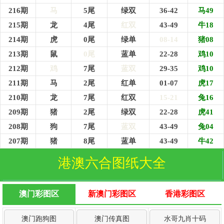
216期
马
5尾
绿双
36-42
马49
215期
龙
4尾
红双
43-49
牛18
214期
虎
0尾
绿单
08-14
猪08
213期
鼠
0尾
蓝单
22-28
鸡10
212期
鸡
7尾
蓝双
29-35
鸡10
211期
马
2尾
红单
01-07
虎17
210期
龙
7尾
红双
15-21
兔16
209期
猪
2尾
绿双
22-28
虎41
208期
狗
7尾
蓝双
43-49
兔04
207期
猪
8尾
蓝单
43-49
牛42
港澳六合图纸大全
澳门彩图区
新澳门彩图区
香港彩图区
澳门跑狗图
澳门传真图
水哥九肖十码