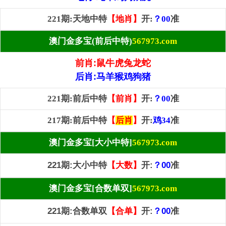
221期:天地中特
【地肖】
开:
？00
准
澳门金多宝(前后中特)
567973.com
前肖:鼠牛虎兔龙蛇
后肖:马羊猴鸡狗猪
221期:前后中特
【前肖】
开:
？00
准
217期:前后中特
【
后肖
】
开:
鸡34
准
澳门金多宝[大小中特]
567973.com
221期:
大小中特
【大数】
开:
？00
准
澳门金多宝[合数单双]
567973.com
221期:
合数单双
【合单】
开:
？00
准