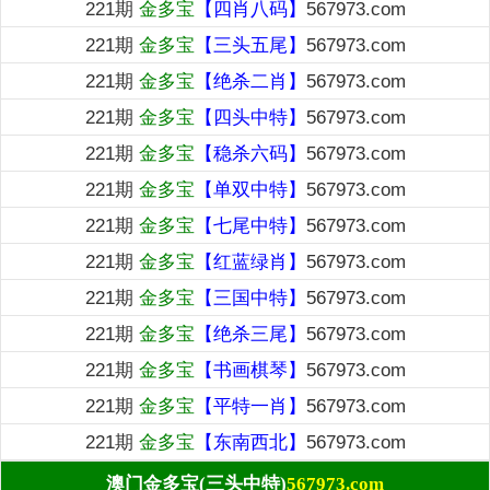
221期
金多宝
【四肖八码】
567973.com
221期
金多宝
【三头五尾】
567973.com
221期
金多宝
【绝杀二肖】
567973.com
221期
金多宝
【四头中特】
567973.com
221期
金多宝
【稳杀六码】
567973.com
221期
金多宝
【单双中特】
567973.com
221期
金多宝
【七尾中特】
567973.com
221期
金多宝
【红蓝绿肖】
567973.com
221期
金多宝
【三国中特】
567973.com
221期
金多宝
【绝杀三尾】
567973.com
221期
金多宝
【书画棋琴】
567973.com
221期
金多宝
【平特一肖】
567973.com
221期
金多宝
【东南西北】
567973.com
澳门金多宝(三头中特)
567973.com