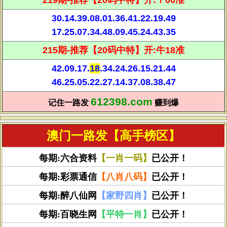
30.14.39.08.01.36.41.22.19.49
17.25.07.34.48.09.45.24.43.35
215期-推荐【20码中特】开:牛18准
42.09.17.
18
.34.24.26.15.21.44
46.25.05.22.27.14.37.08.38.47
612398.com
记住一路发
赚到爆
澳门一路发【高手榜区】
每期:六合资料
【一肖一码】
已公开！
每期:彩票通信
【八肖八码】
已公开！
每期:醉八仙网
【家野四肖】
已公开！
每期:百晓生网
【平特一肖】
已公开！