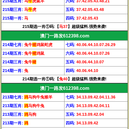
215期五肖:
马
牛
虎鼠羊
六码:
37.42.05.43.48.21
215期三肖:
马
牛
虎
五码:
37.42.05.43.48
215期一肖:
马
四码:
37.42.05.43
215期选一肖①码:【
马37
】超级猛料.强势来袭!
澳门一路发612398.com
214期七肖:
兔牛
猪
鸡鼠蛇虎
七码:
40.06.44.10.07.26.29
214期五肖:
兔牛
猪
鸡鼠
六码:
40.06.44.10.07.26
214期三肖:
兔牛
猪
五码:
40.06.44.10.07
214期一肖:
兔
四码:
40.06.44.10
214期选一肖①码:【
兔40
】超级猛料.强势来袭!
澳门一路发612398.com
213期七肖:
鸡
马狗牛兔猴羊
七码:
34.13.09.42.04.11.36
213期五肖:
鸡
马狗牛兔
六码:
34.13.09.42.04.11
213期三肖:
鸡
马狗
五码:
34.13.09.42.04
213期一肖:
鸡
四码:
34.13.09.42