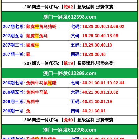
208期选一肖①码:【
蛇02
】超级猛料.强势来袭!
澳门一路发612398.com
207期七肖:
鼠虎
牛
兔马猪蛇
七码:
19.29.30.40.13.08.02
207期五肖:
鼠虎
牛
兔马
六码:
19.29.30.40.13.08
207期三肖:
鼠虎
牛
五码:
19.29.30.40.13
207期一肖:
鼠
四码:
19.29.30.40
207期选一肖①码:【
鼠19
】超级猛料.强势来袭!
澳门一路发612398.com
206期七肖:
兔狗牛马鼠
蛇
猪
七码:
40.21.30.01.19.02.44
206期五肖:
兔狗牛马鼠
六码:
40.21.30.01.19.02
206期三肖:
兔狗牛
五码:
40.21.30.01.19
206期一肖:
兔
四码:
40.21.30.01
206期选一肖①码:【
兔40
】超级猛料.强势来袭!
澳门一路发612398.com