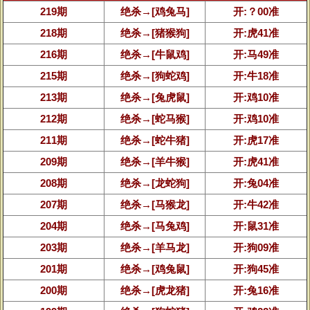
219期
绝杀→[鸡兔马]
开:？00准
218期
绝杀→[猪猴狗]
开:虎41准
216期
绝杀→[牛鼠鸡]
开:马49准
215期
绝杀→[狗蛇鸡]
开:牛18准
213期
绝杀→[兔虎鼠]
开:鸡10准
212期
绝杀→[蛇马猴]
开:鸡10准
211期
绝杀→[蛇牛猪]
开:虎17准
209期
绝杀→[羊牛猴]
开:虎41准
208期
绝杀→[龙蛇狗]
开:兔04准
207期
绝杀→[马猴龙]
开:牛42准
204期
绝杀→[马兔鸡]
开:鼠31准
203期
绝杀→[羊马龙]
开:狗09准
201期
绝杀→[鸡兔鼠]
开:狗45准
200期
绝杀→[虎龙猪]
开:兔16准