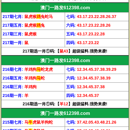
澳门一路发612398.com
217期七肖:
鼠虎猴
鸡
兔蛇马
七码:
43.17.23.22.28.26.37
217期五肖:
鼠虎猴
鸡
兔
六码:
43.17.23.22.28.26
217期三肖:
鼠虎猴
五码:
43.17.23.22.28
217期一肖:
鼠
四码:
43.17.23.22
217期选一肖①码:【
鼠43
】超级猛料.强势来袭!
澳门一路发612398.com
216期七肖:
羊鸡狗
马
蛇龙虎
七码:
12.34.45.37.38.39.29
216期五肖:
羊鸡狗
马
蛇
六码:
12.34.45.37.38.39
216期三肖:
羊鸡狗
五码:
12.34.45.37.38
216期一肖:
羊
四码:
12.34.45.37
216期选一肖①码:【
羊12
】超级猛料.强势来袭!
澳门一路发612398.com
215期七肖:
马
牛
虎鼠羊狗蛇
七码:
37.42.05.43.48.21.26