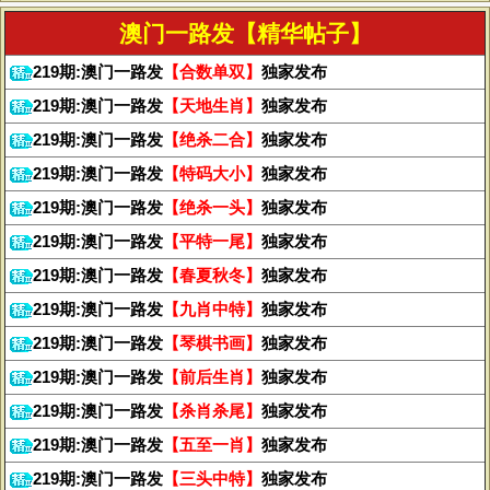
澳门一路发【精华帖子】
219期:澳门一路发
【合数单双】
独家发布
219期:澳门一路发
【天地生肖】
独家发布
219期:澳门一路发
【绝杀二合】
独家发布
219期:澳门一路发
【特码大小】
独家发布
219期:澳门一路发
【绝杀一头】
独家发布
219期:澳门一路发
【平特一尾】
独家发布
219期:澳门一路发
【春夏秋冬】
独家发布
219期:澳门一路发
【九肖中特】
独家发布
219期:澳门一路发
【琴棋书画】
独家发布
219期:澳门一路发
【前后生肖】
独家发布
219期:澳门一路发
【杀肖杀尾】
独家发布
219期:澳门一路发
【五至一肖】
独家发布
219期:澳门一路发
【三头中特】
独家发布