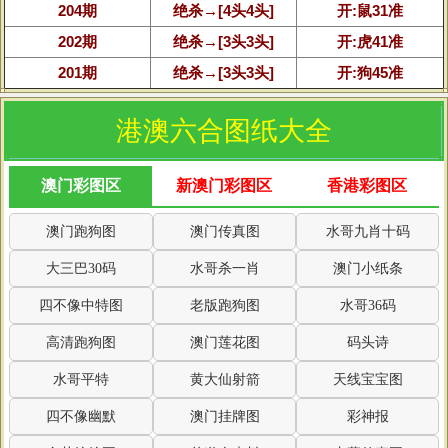
204期
绝杀→[4头4头]
开:鼠31准
202期
绝杀→[3头3头]
开:虎41准
201期
绝杀→[3头3头]
开:狗45准
港澳六合图纸大全
澳门彩图区
新澳门彩图区
香港彩图区
澳门跑狗图
澳门传真图
水哥九肖十码
大三巴30码
水哥杀一肖
澳门小纸条
四不像中特图
老版跑狗图
水哥36码
高清跑狗图
澳门莲花图
码头诗
水哥平特
黄大仙射箭
天线宝宝图
四不像幽默
澳门挂牌图
彩神报