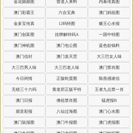
金花娘娘图
曾道人来料
内幕传真图
澳门彩霸王
六合宝典
澳门妈祖图
金多宝传真
12码特图
赌王心水报
澳门创富图
挂牌解特码A
一国中特图
澳门神机图
澳门包公图
蓝色欲钱料
澳门信封
澳门袁天罡
大三巴女人味
大三巴男人味
大三巴老人味
澳门禁肖图
今日闲情
正版蛇蛋图
陈燕感谢信
无错三十六码
黄老邪正版平特
王者九点禁一肖
澳门日报
佛祖禁肖图
猛虎报B
观音彩报
八仙过海图
澳门心水图
澳门鼠报图
澳门牛报图
澳门虎报图