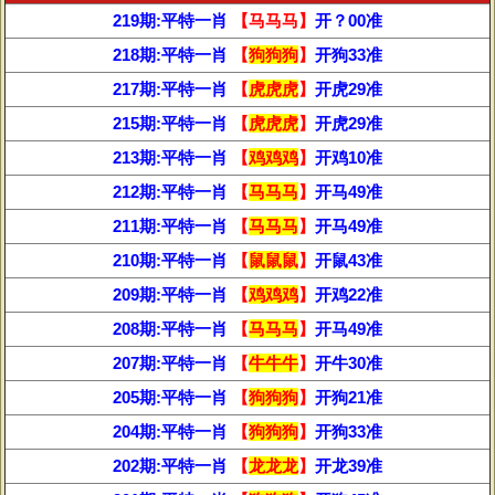
219期:平特一肖
【马马马】
开？00准
218期:平特一肖
【
狗
狗
狗
】
开狗33准
217期:平特一肖
【
虎
虎
虎
】
开虎29准
215期:平特一肖
【
虎
虎
虎
】
开虎29准
213期:平特一肖
【
鸡
鸡
鸡
】
开鸡10准
212期:平特一肖
【
马
马
马
】
开马49准
211期:平特一肖
【
马
马
马
】
开马49准
210期:平特一肖
【
鼠
鼠
鼠
】
开鼠43准
209期:平特一肖
【
鸡
鸡
鸡
】
开鸡22准
208期:平特一肖
【
马
马
马
】
开马49准
207期:平特一肖
【
牛
牛
牛
】
开牛30准
205期:平特一肖
【
狗
狗
狗
】
开狗21准
204期:平特一肖
【
狗
狗
狗
】
开狗33准
202期:平特一肖
【
龙
龙
龙
】
开龙39准