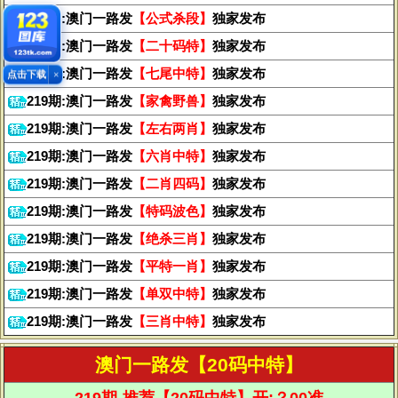
219期:澳门一路发
【公式杀段】
独家发布
219期:澳门一路发
【二十码特】
独家发布
219期:澳门一路发
【七尾中特】
独家发布
点击下载
×
219期:澳门一路发
【家禽野兽】
独家发布
219期:澳门一路发
【左右两肖】
独家发布
219期:澳门一路发
【六肖中特】
独家发布
219期:澳门一路发
【二肖四码】
独家发布
219期:澳门一路发
【特码波色】
独家发布
219期:澳门一路发
【绝杀三肖】
独家发布
219期:澳门一路发
【平特一肖】
独家发布
219期:澳门一路发
【单双中特】
独家发布
219期:澳门一路发
【三肖中特】
独家发布
澳门一路发【20码中特】
219期-推荐【20码中特】开:？00准