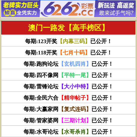
澳门一路发【高手榜区】
每期:123开奖
【内幕三码】
已公开！
每期:118开奖
【七肖十码】
已公开！
每期:跑狗论坛
【玄机四肖】
已公开！
每期:四不像网
【平特一尾】
已公开！
每期:雷锋论坛
【大小中特】
已公开！
每期:全民六合
【精华帖子】
已公开！
每期:大赢家网
【复式连码】
已公开！
每期:管家婆网
【三期计划】
已公开！
每期:水哥论坛
【水哥杀肖】
已公开！