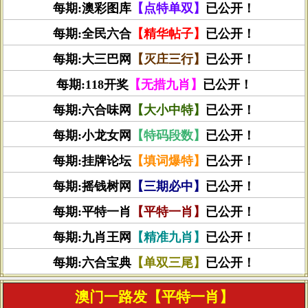
每期:澳彩图库
【点特单双】
已公开！
每期:全民六合
【精华帖子】
已公开！
每期:大三巴网
【灭庄三行】
已公开！
每期:118开奖
【无措九肖】
已公开！
每期:六合味网
【大小中特】
已公开！
每期:小龙女网
【特码段数】
已公开！
每期:挂牌论坛
【填词爆特】
已公开！
每期:摇钱树网
【三期必中】
已公开！
每期:平特一肖
【平特一肖】
已公开！
每期:九肖王网
【精准九肖】
已公开！
每期:六合宝典
【单双三尾】
已公开！
澳门一路发【平特一肖】