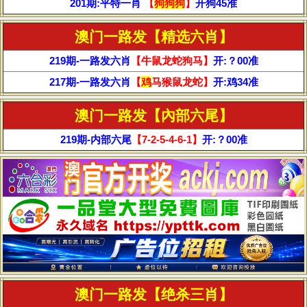
201期:平特一肖
【
狗
狗
狗
】
开狗45准
澳门一路发【精选六肖】
219期-
一路发
六肖
【牛鼠龙蛇狗马】
开:？00准
217期-
一路发
六肖
【
鸡
马猴鼠龙蛇】
开:鸡34准
澳门一路发【內部六尾】
219期-内部六尾
【7-2-5-4-6-1】
开:？00准
澳门一路发【绝杀三肖】