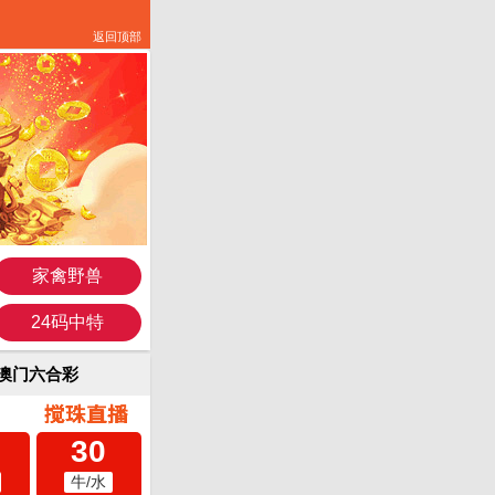
返回顶部
家禽野兽
24码中特
澳门六合彩