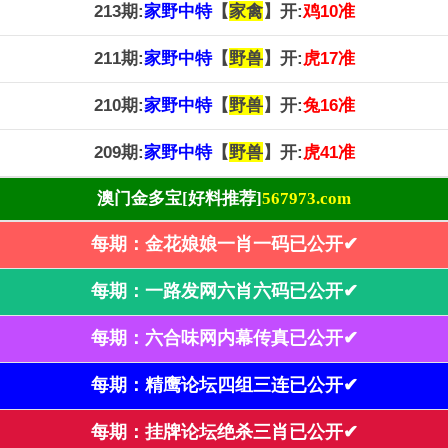
213期:
家野中特
【
家禽
】开:
鸡10准
211期:
家野中特
【
野兽
】开:
虎17准
210期:
家野中特
【
野兽
】开:
兔16准
209期:
家野中特
【
野兽
】开:
虎41准
澳门金多宝[好料推荐]
567973.com
每期：金花娘娘
一肖一码已公开✔
每期：一路发网
六肖六码已公开✔
每期：六合味网
内幕传真已公开✔
每期：精鹰论坛
四组三连已公开✔
每期：挂牌论坛
绝杀三肖已公开✔