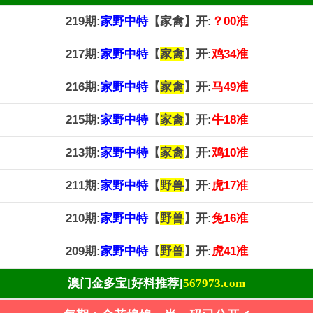
219期:
家野中特
【家禽】开:
？00准
217期:
家野中特
【
家禽
】开:
鸡34准
216期:
家野中特
【
家禽
】开:
马49准
215期:
家野中特
【
家禽
】开:
牛18准
213期:
家野中特
【
家禽
】开:
鸡10准
211期:
家野中特
【
野兽
】开:
虎17准
210期:
家野中特
【
野兽
】开:
兔16准
209期:
家野中特
【
野兽
】开:
虎41准
澳门金多宝[好料推荐]
567973.com