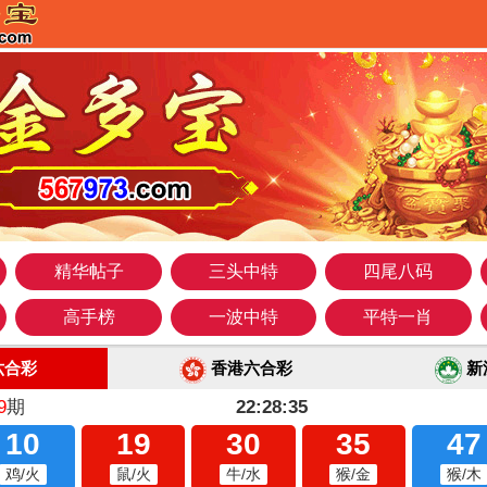
精华帖子
三头中特
四尾八码
高手榜
一波中特
平特一肖
六合彩
香港六合彩
新