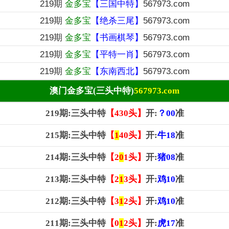
219期
金多宝
【三国中特】
567973.com
219期
金多宝
【绝杀三尾】
567973.com
219期
金多宝
【书画棋琴】
567973.com
219期
金多宝
【平特一肖】
567973.com
219期
金多宝
【东南西北】
567973.com
澳门金多宝(三头中特)
567973.com
219期:三头中特
【430头】
开:
？00
准
215期:三头中特
【
1
40头】
开:
牛18
准
214期:三头中特
【2
0
1头】
开:
猪08
准
213期:三头中特
【2
1
3头】
开:
鸡10
准
212期:三头中特
【3
1
2头】
开:
鸡10
准
211期:三头中特
【0
1
2头】
开:
虎17
准