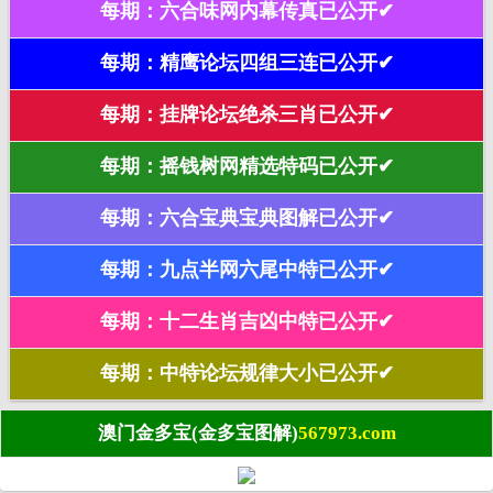
每期：六合味网
内幕传真已公开✔
每期：精鹰论坛
四组三连已公开✔
每期：挂牌论坛
绝杀三肖已公开✔
每期：摇钱树网
精选特码已公开✔
每期：六合宝典
宝典图解已公开✔
每期：九点半网六尾中特已公开
✔
每期：十二生肖吉凶中特已公开✔
每期：中特论坛规律大小已公开✔
澳门金多宝(金多宝图解)
567973.com