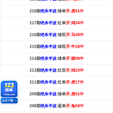
218期
绝杀半波
:绿单
开:虎41中
217期
绝杀半波
:红单
开:鸡34中
216期
绝杀半波
:绿双
开:马49中
215期
绝杀半波
:绿双
开:牛18中
214期
绝杀半波
:绿单
开:猪08中
213期
绝杀半波
:红双
开:鸡10中
211期
绝杀半波
:红单
开:虎17中
209期
绝杀半波
:绿单
开:虎41中
点击下载
×
208期
绝杀半波
:蓝单
开:兔04中