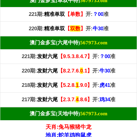
澳门金多宝[单双中特]
567973.com
221期:
精准单双
【单数】
开:
？00
准
220期:
精准单双
【
双数
】
开:
牛30
准
澳门金多宝(六尾中特)
567973.com
221期:
发财六尾
【9.5.3.8.4.7】
开:
？00
准
220期:
发财六尾
【8.2.7.6.
0
.1】
开:
牛30
准
218期:
发财六尾
【5.2.8.
1
.9.0】
开:
虎41
准
217期:
发财六尾
【2.3.7.
4
.8.6】
开:
鸡34
准
澳门金多宝(天地中特)
567973.com
天肖:兔马猴猪牛龙
地肖:蛇羊鸡狗鼠虎