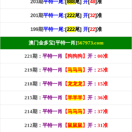
203期
平特一尾
:[
8
8
8
尾]
开
[
48
]准
201期
平特一尾
:[
2
2
2
尾]
开
[
32
]准
199期
平特一尾
:[
2
2
2
尾]
开
[
22
]准
澳门金多宝[平特一肖]
567973.com
221期
：
平特一肖
【狗狗狗】
开：
00准
219期
：
平特一肖
【
马
马
马
】
开：
25准
218期
：
平特一肖
【
龙
龙
龙
】
开：
15准
215期
：
平特一肖
【
羊
羊
羊
】
开：
36准
214期
：
平特一肖
【
马
马
马
】
开：
37准
212期
：
平特一肖
【
鼠
鼠
鼠
】
开：
31准