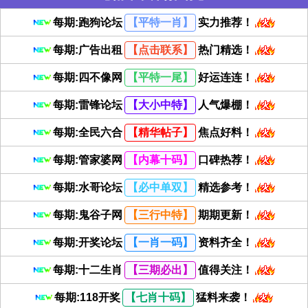
每期:
跑狗论坛
【平特一肖】
实力推荐！
每期:
广告出租
【点击联系】
热门精选！
每期:
四不像网
【平特一尾】
好运连连！
每期:
雷锋论坛
【大小中特】
人气爆棚！
每期:
全民六合
【精华帖子】
焦点好料！
每期:
管家婆网
【内幕十码】
口碑热荐！
每期:
水哥论坛
【必中单双】
精选参考！
每期:
鬼谷子网
【三行中特】
期期更新！
每期:
开奖论坛
【一肖一码】
资料齐全！
每期:
十二生肖
【三期必出】
值得关注！
每期:
118开奖
【七肖十码】
猛料来袭！