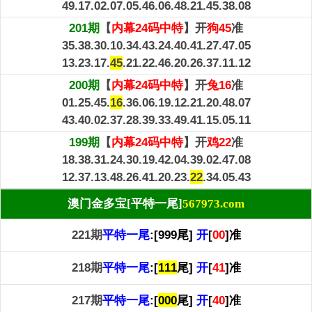
49.17.02.07.05.46.06.48.21.45.38.08
201期
【
内幕24码中特
】开
狗45
准
35.38.30.10.34.43.24.40.41.27.47.05
13.23.17.
45
.21.22.46.20.26.37.11.12
200期
【
内幕24码中特
】开
兔16
准
01.25.45.
16
.36.06.19.12.21.20.48.07
43.40.02.37.28.39.33.49.41.15.05.11
199期
【
内幕24码中特
】开
鸡22
准
18.38.31.24.30.19.42.04.39.02.47.08
12.37.13.48.26.41.20.23.
22
.34.05.43
澳门金多宝[平特一尾]
567973.com
221期
平特一尾
:[999尾]
开
[
00
]准
218期
平特一尾
:[
1
1
1
尾]
开
[
41
]准
217期
平特一尾
:[
0
0
0
尾]
开
[
40
]准