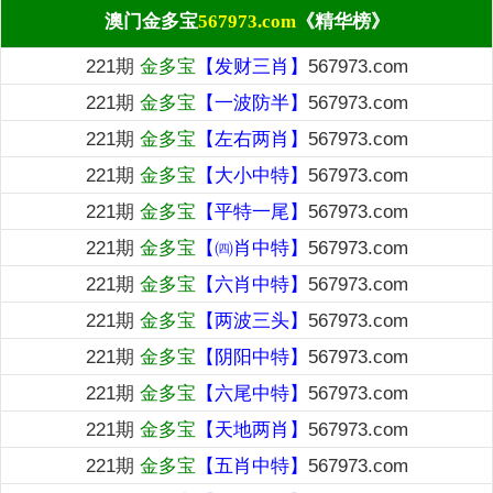
澳门金多宝
567973.com
《精华榜》
221期
金多宝
【发财三肖】
567973.com
221期
金多宝
【一波防半】
567973.com
221期
金多宝
【左右两肖】
567973.com
221期
金多宝
【大小中特】
567973.com
221期
金多宝
【平特一尾】
567973.com
221期
金多宝
【㈣肖中特】
567973.com
221期
金多宝
【六肖中特】
567973.com
221期
金多宝
【两波三头】
567973.com
221期
金多宝
【阴阳中特】
567973.com
221期
金多宝
【六尾中特】
567973.com
221期
金多宝
【天地两肖】
567973.com
221期
金多宝
【五肖中特】
567973.com