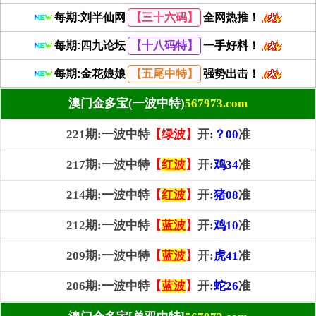
每期:
刘半仙网
【三十六码】
全网热推！
每期:
四九论坛
【十八码特】
一手好料！
每期:
金花娘娘
【五尾中特】
强势出击！
澳门金多宝(一波中特)
567973.com
221期:一波中特
【绿波】
开:
？00
准
217期:一波中特
【
红波
】
开:
鸡34
准
214期:一波中特
【
红波
】
开:
猪08
准
212期:一波中特
【
蓝波
】
开:
鸡10
准
209期:一波中特
【
蓝波
】
开:
虎41
准
206期:一波中特
【
蓝波
】
开:
蛇26
准