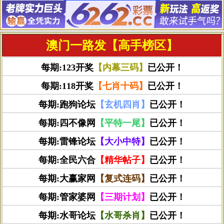
澳门一路发【高手榜区】
每期:123开奖
【内幕三码】
已公开！
每期:118开奖
【七肖十码】
已公开！
每期:跑狗论坛
【玄机四肖】
已公开！
每期:四不像网
【平特一尾】
已公开！
每期:雷锋论坛
【大小中特】
已公开！
每期:全民六合
【精华帖子】
已公开！
每期:大赢家网
【复式连码】
已公开！
每期:管家婆网
【三期计划】
已公开！
每期:水哥论坛
【水哥杀肖】
已公开！