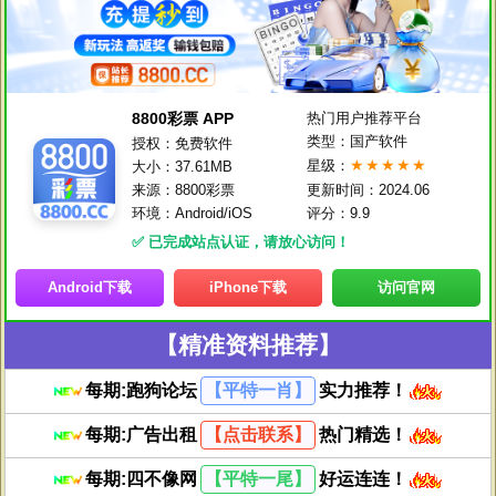
8800彩票 APP
热门用户推荐平台
类型：国产软件
授权：免费软件
★★★★★
星级：
大小：37.61MB
来源：8800彩票
更新时间：2024.06
环境：Android/iOS
评分：9.9
✅ 已完成站点认证，请放心访问！
Android下载
iPhone下载
访问官网
【精准资料推荐】
每期:
跑狗论坛
【平特一肖】
实力推荐！
每期:
广告出租
【点击联系】
热门精选！
每期:
四不像网
【平特一尾】
好运连连！