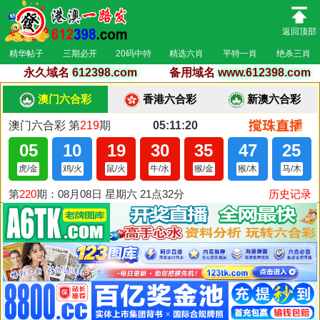
返回顶部
精华帖子
三期必开
20码中特
精选六肖
平特一肖
绝杀三肖
永久域名
612398.com
备用域名
www.612398.com
澳门六合彩
香港六合彩
新澳六合彩