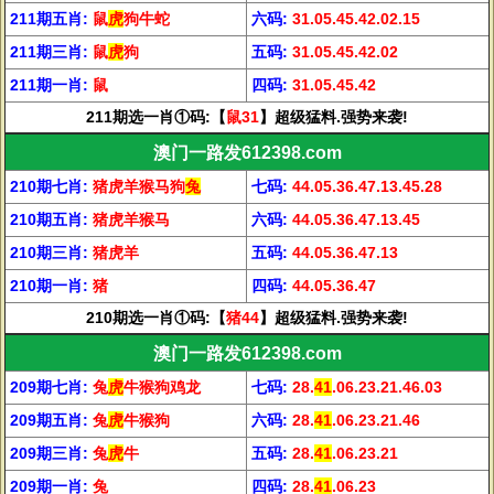
211期五肖:
鼠
虎
狗牛蛇
六码:
31.05.45.42.02.15
211期三肖:
鼠
虎
狗
五码:
31.05.45.42.02
211期一肖:
鼠
四码:
31.05.45.42
211期选一肖①码:【
鼠31
】超级猛料.强势来袭!
澳门一路发612398.com
210期七肖:
猪虎羊猴马狗
兔
七码:
44.05.36.47.13.45.28
210期五肖:
猪虎羊猴马
六码:
44.05.36.47.13.45
210期三肖:
猪虎羊
五码:
44.05.36.47.13
210期一肖:
猪
四码:
44.05.36.47
210期选一肖①码:【
猪44
】超级猛料.强势来袭!
澳门一路发612398.com
209期七肖:
兔
虎
牛猴狗鸡龙
七码:
28.
41
.06.23.21.46.03
209期五肖:
兔
虎
牛猴狗
六码:
28.
41
.06.23.21.46
209期三肖:
兔
虎
牛
五码:
28.
41
.06.23.21
209期一肖:
兔
四码:
28.
41
.06.23