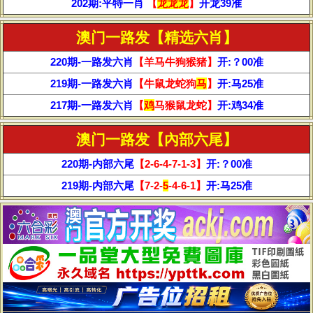
202期:平特一肖
【
龙
龙
龙
】
开龙39准
澳门一路发【精选六肖】
220期-
一路发
六肖
【羊马牛狗猴猪】
开:？00准
219期-
一路发
六肖
【牛鼠龙蛇狗
马
】
开:马25准
217期-
一路发
六肖
【
鸡
马猴鼠龙蛇】
开:鸡34准
澳门一路发【內部六尾】
220期-内部六尾
【2-6-4-7-1-3】
开:？00准
219期-内部六尾
【7-2-
5
-4-6-1】
开:马25准