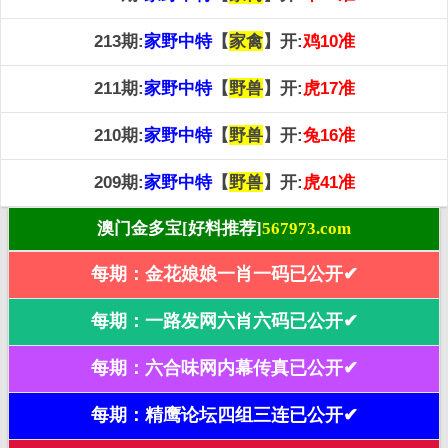
213期:
家野中特
【
家禽
】开:
鸡10准
211期:
家野中特
【
野兽
】开:
虎17准
210期:
家野中特
【
野兽
】开:
兔16准
209期:
家野中特
【
野兽
】开:
虎41准
澳门金多宝[好料推荐]
567973.com
每期：金花娘娘
一肖一码已公开✔
每期：一路发网
六肖六码已公开✔
每期：六合味网
内幕传真已公开✔
每期：精鹰论坛
四组三连已公开✔