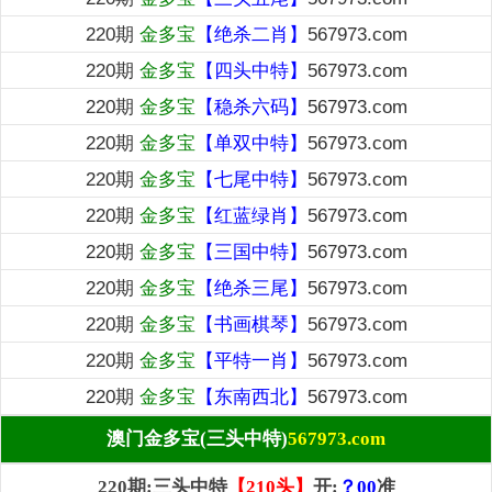
220期
金多宝
【绝杀二肖】
567973.com
220期
金多宝
【四头中特】
567973.com
220期
金多宝
【稳杀六码】
567973.com
220期
金多宝
【单双中特】
567973.com
220期
金多宝
【七尾中特】
567973.com
220期
金多宝
【红蓝绿肖】
567973.com
220期
金多宝
【三国中特】
567973.com
220期
金多宝
【绝杀三尾】
567973.com
220期
金多宝
【书画棋琴】
567973.com
220期
金多宝
【平特一肖】
567973.com
220期
金多宝
【东南西北】
567973.com
澳门金多宝(三头中特)
567973.com
220期:三头中特
【210头】
开:
？00
准