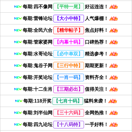
每期:
四不像网
【平特一尾】
好运连连！
每期:
雷锋论坛
【大小中特】
人气爆棚！
每期:
全民六合
【精华帖子】
焦点好料！
每期:
管家婆网
【内幕十码】
口碑热荐！
每期:
水哥论坛
【必中单双】
精选参考！
每期:
鬼谷子网
【三行中特】
期期更新！
每期:
开奖论坛
【一肖一码】
资料齐全！
每期:
十二生肖
【三期必出】
值得关注！
每期:
118开奖
【七肖十码】
猛料来袭！
每期:
刘半仙网
【三十六码】
全网热推！
每期:
四九论坛
【十八码特】
一手好料！