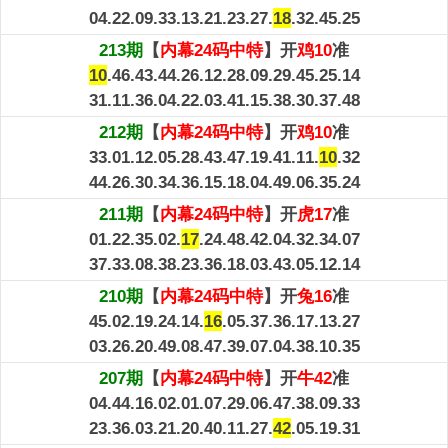
04.22.09.33.13.21.23.27.
18
.32.45.25
213期
【
内幕24码中特
】开
鸡10
准
10
.46.43.44.26.12.28.09.29.45.25.14
31.11.36.04.22.03.41.15.38.30.37.48
212期
【
内幕24码中特
】开
鸡10
准
33.01.12.05.28.43.47.19.41.11.
10
.32
44.26.30.34.36.15.18.04.49.06.35.24
211期
【
内幕24码中特
】开
虎17
准
01.22.35.02.
17
.24.48.42.04.32.34.07
37.33.08.38.23.36.18.03.43.05.12.14
210期
【
内幕24码中特
】开
兔16
准
45.02.19.24.14.
16
.05.37.36.17.13.27
03.26.20.49.08.47.39.07.04.38.10.35
207期
【
内幕24码中特
】开
牛42
准
04.44.16.02.01.07.29.06.47.38.09.33
23.36.03.21.20.40.11.27.
42
.05.19.31