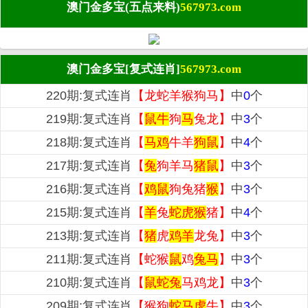
澳门金多宝(五点来料)
567973.com
澳门金多宝[复式连肖]
567973.com
220期:复式连肖
【龙蛇羊猴狗马】
中
0
个
219期:复式连肖
【
鼠
牛
狗
马
兔龙】
中
3
个
218期:复式连肖
【
马
鸡
牛羊
狗
鼠
】
中
4
个
217期:复式连肖
【
兔
狗羊马
猪
鼠
】
中
3
个
216期:复式连肖
【
鸡
鼠
狗兔猪
猴
】
中
3
个
215期:复式连肖
【
羊
兔
蛇
虎
猴
猪】
中
4
个
213期:复式连肖
【
猪
虎
鸡
羊
龙兔】
中
3
个
211期:复式连肖
【蛇猴
鼠
鸡
兔
马
】
中
3
个
210期:复式连肖
【
鼠
蛇
兔
马鸡龙】
中
3
个
209期:复式连肖
【猴狗
蛇
马
虎
牛】
中
3
个