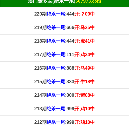
澳门金多宝(绝杀一尾)
567973.com
220期
绝杀一尾
:444
开:？00中
219期
绝杀一尾
:666
开:马25中
218期
绝杀一尾
:444
开:虎41中
217期
绝杀一尾
:111
开:鸡34中
216期
绝杀一尾
:888
开:马49中
215期
绝杀一尾
:333
开:牛18中
214期
绝杀一尾
:000
开:猪08中
213期
绝杀一尾
:999
开:鸡10中
212期
绝杀一尾
:999
开:鸡10中