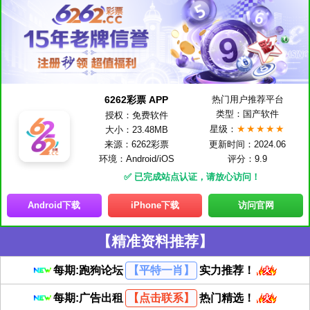
澳六图库 APP
热门用户推荐平台
类型：国产软件
授权：免费软件
★★★★★
星级：
大小：43.90MB
来源：澳六图库
更新时间：2024.06
环境：Android/iOS
评分：9.9
✅ 已完成站点认证，请放心访问！
Android下载
iPhone下载
访问官网
【精准资料推荐】
每期:
跑狗论坛
【平特一肖】
实力推荐！
每期:
广告出租
【点击联系】
热门精选！