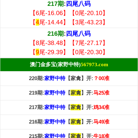
217期
:
四尾八码
【6尾-16.06】【0尾-20.10】
【
4
尾-14.44】【3尾-43.23】
216期
:
四尾八码
【8尾-38.48】【7尾-27.17】
【
9
尾-29.39】【0尾-20.30】
澳门金多宝(家野中特)
567973.com
220期:
家野中特
【家禽】开:
？00准
219期:
家野中特
【
家禽
】开:
马25准
217期:
家野中特
【
家禽
】开:
鸡34准
216期:
家野中特
【
家禽
】开:
马49准
215期:
家野中特
【
家禽
】开:
牛18准