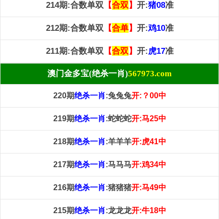
214期:
合数单双
【
合双
】
开:
猪08
准
212期:
合数单双
【
合单
】
开:
鸡10
准
211期:
合数单双
【
合双
】
开:
虎17
准
澳门金多宝(绝杀一肖)
567973.com
220期
绝杀一肖
:兔兔兔
开:？00中
219期
绝杀一肖
:蛇蛇蛇
开:马25中
218期
绝杀一肖
:羊羊羊
开:虎41中
217期
绝杀一肖
:马马马
开:鸡34中
216期
绝杀一肖
:猪猪猪
开:马49中
215期
绝杀一肖
:龙龙龙
开:牛18中