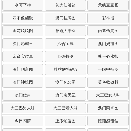
水哥平特
黄大仙射箭
天线宝宝图
四不像幽默
澳门挂牌图
彩神报
金花娘娘图
曾道人来料
内幕传真图
澳门彩霸王
六合宝典
澳门妈祖图
金多宝传真
12码特图
赌王心水报
澳门创富图
挂牌解特码A
一国中特图
澳门神机图
澳门包公图
蓝色欲钱料
澳门信封
澳门袁天罡
大三巴女人味
大三巴男人味
大三巴老人味
澳门禁肖图
今日闲情
正版蛇蛋图
陈燕感谢信