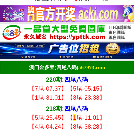
澳门金多宝(四尾八码)
567973.com
220期
:
四尾八码
【7尾-07.37】【5尾-05.15】
【1尾-31.01】【3尾-23.33】
218期
:
四尾八码
【5尾-25.45】【
1
尾-11.01】
【4尾-04.24】【8尾-38.28】