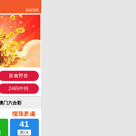
返回顶部
家禽野兽
24码中特
澳门六合彩