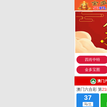
四肖中特
金多宝图
澳门