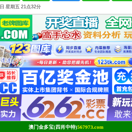
澳门金多宝(四肖中特)
567973.com