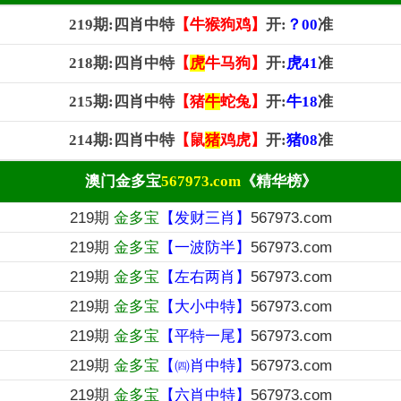
219期:四肖中特
【牛猴狗鸡】
开:
？00
准
218期:四肖中特
【
虎
牛马狗】
开:
虎41
准
215期:四肖中特
【猪
牛
蛇兔】
开:
牛18
准
214期:四肖中特
【鼠
猪
鸡虎】
开:
猪08
准
澳门金多宝
567973.com
《精华榜》
219期
金多宝
【发财三肖】
567973.com
219期
金多宝
【一波防半】
567973.com
219期
金多宝
【左右两肖】
567973.com
219期
金多宝
【大小中特】
567973.com
219期
金多宝
【平特一尾】
567973.com
219期
金多宝
【㈣肖中特】
567973.com
219期
金多宝
【六肖中特】
567973.com