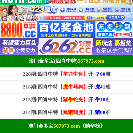
澳门金多宝(四肖中特)
567973.com
220期:四肖中特
【羊龙牛兔】
开:
？00
准
218期:四肖中特
【
虎
牛马狗】
开:
虎41
准
215期:四肖中特
【猪
牛
蛇兔】
开:
牛18
准
214期:四肖中特
【鼠
猪
鸡虎】
开:
猪08
准
澳门金多宝
567973.com
《精华榜》