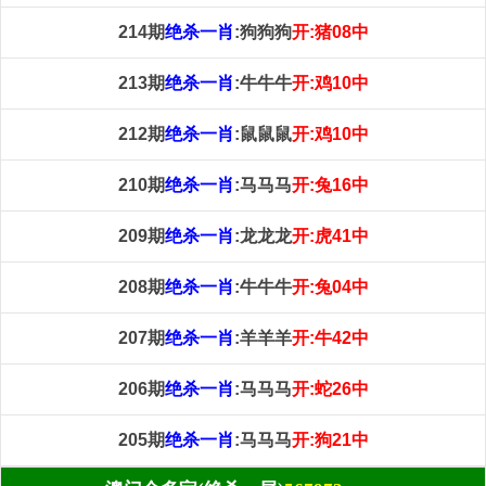
214期
绝杀一肖
:狗狗狗
开:猪08中
213期
绝杀一肖
:牛牛牛
开:鸡10中
212期
绝杀一肖
:鼠鼠鼠
开:鸡10中
210期
绝杀一肖
:马马马
开:兔16中
209期
绝杀一肖
:龙龙龙
开:虎41中
208期
绝杀一肖
:牛牛牛
开:兔04中
207期
绝杀一肖
:羊羊羊
开:牛42中
206期
绝杀一肖
:马马马
开:蛇26中
205期
绝杀一肖
:马马马
开:狗21中