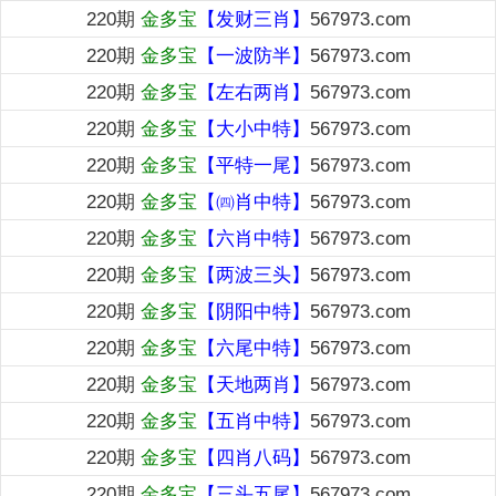
220期
金多宝
【发财三肖】
567973.com
220期
金多宝
【一波防半】
567973.com
220期
金多宝
【左右两肖】
567973.com
220期
金多宝
【大小中特】
567973.com
220期
金多宝
【平特一尾】
567973.com
220期
金多宝
【㈣肖中特】
567973.com
220期
金多宝
【六肖中特】
567973.com
220期
金多宝
【两波三头】
567973.com
220期
金多宝
【阴阳中特】
567973.com
220期
金多宝
【六尾中特】
567973.com
220期
金多宝
【天地两肖】
567973.com
220期
金多宝
【五肖中特】
567973.com
220期
金多宝
【四肖八码】
567973.com
220期
金多宝
【三头五尾】
567973.com