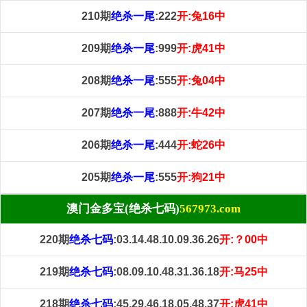
210期
绝杀一尾
:222
开:兔16中
209期
绝杀一尾
:999
开:虎41中
208期
绝杀一尾
:555
开:兔04中
207期
绝杀一尾
:888
开:牛42中
206期
绝杀一尾
:444
开:蛇26中
205期
绝杀一尾
:555
开:狗21中
澳门金多宝(绝杀七码)
567973.com
220期
绝杀七码
:03.14.48.10.09.36.26
开:？00中
219期
绝杀七码
:08.09.10.48.31.36.18
开:马25中
218期
绝杀七码
:45.29.46.18.05.48.37
开:虎41中