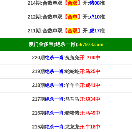
214期:
合数单双
【
合双
】
开:
猪08
准
212期:
合数单双
【
合单
】
开:
鸡10
准
211期:
合数单双
【
合双
】
开:
虎17
准
澳门金多宝(绝杀一肖)
567973.com
220期
绝杀一肖
:兔兔兔
开:？00中
219期
绝杀一肖
:蛇蛇蛇
开:马25中
218期
绝杀一肖
:羊羊羊
开:虎41中
217期
绝杀一肖
:马马马
开:鸡34中
216期
绝杀一肖
:猪猪猪
开:马49中
215期
绝杀一肖
:龙龙龙
开:牛18中