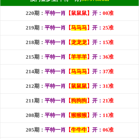
220期
：
平特一肖
【鼠鼠鼠】
开：
00准
219期
：
平特一肖
【
马
马
马
】
开：
25准
218期
：
平特一肖
【
龙
龙
龙
】
开：
15准
215期
：
平特一肖
【
羊
羊
羊
】
开：
36准
214期
：
平特一肖
【
马
马
马
】
开：
37准
212期
：
平特一肖
【
鼠
鼠
鼠
】
开：
31准
211期
：
平特一肖
【
狗
狗
狗
】
开：
21准
208期
：
平特一肖
【
猴
猴
猴
】
开：
11准
205期
：
平特一肖
【
牛
牛
牛
】
开：
06准