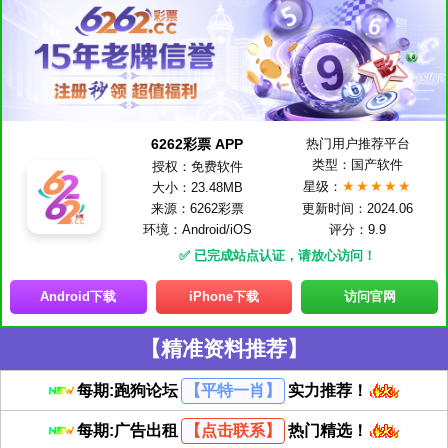
6262彩票 APP
热门用户推荐平台
类型：国产软件
授权：免费软件
★★★★★
星级：
大小：23.48MB
来源：6262彩票
更新时间：2024.06
环境：Android/iOS
评分：9.9
✅ 已完成站点认证，请放心访问！
Android下载
iPhone下载
访问官网
【精准资料推荐】
每期:
跑狗论坛
【平特一肖】
实力推荐！
每期:
广告出租
【点击联系】
热门精选！