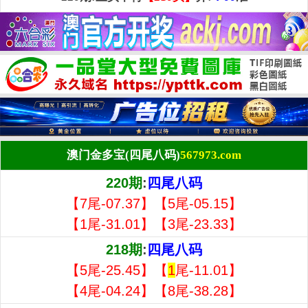
澳门金多宝(四尾八码)
567973.com
220期
:
四尾八码
【7尾-07.37】【5尾-05.15】
【1尾-31.01】【3尾-23.33】
218期
:
四尾八码
【5尾-25.45】【
1
尾-11.01】
【4尾-04.24】【8尾-38.28】