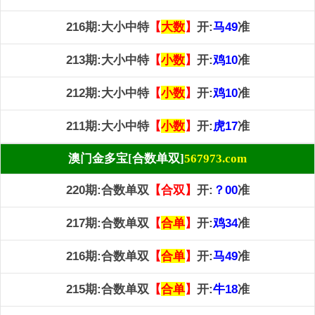
216期:
大小中特
【
大数
】
开:
马49
准
213期:
大小中特
【
小数
】
开:
鸡10
准
212期:
大小中特
【
小数
】
开:
鸡10
准
211期:
大小中特
【
小数
】
开:
虎17
准
澳门金多宝[合数单双]
567973.com
220期:
合数单双
【合双】
开:
？00
准
217期:
合数单双
【
合单
】
开:
鸡34
准
216期:
合数单双
【
合单
】
开:
马49
准
215期:
合数单双
【
合单
】
开:
牛18
准