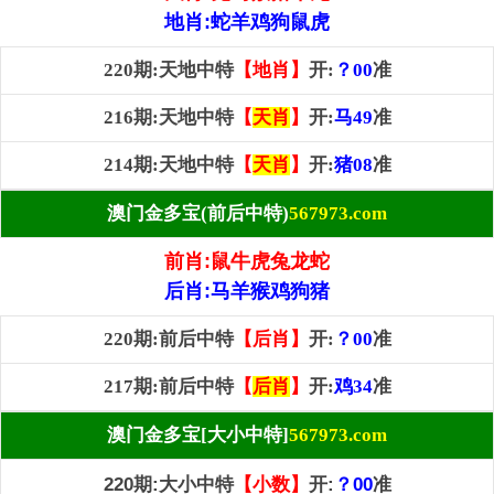
地肖:蛇羊鸡狗鼠虎
220期:天地中特
【地肖】
开:
？00
准
216期:天地中特
【
天肖
】
开:
马49
准
214期:天地中特
【
天肖
】
开:
猪08
准
澳门金多宝(前后中特)
567973.com
前肖:鼠牛虎兔龙蛇
后肖:马羊猴鸡狗猪
220期:前后中特
【后肖】
开:
？00
准
217期:前后中特
【
后肖
】
开:
鸡34
准
澳门金多宝[大小中特]
567973.com
220期:
大小中特
【小数】
开:
？00
准