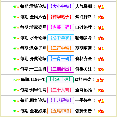
每期:
雷锋论坛
【大小中特】
人气爆棚！
每期:
全民六合
【精华帖子】
焦点好料！
每期:
管家婆网
【内幕十码】
口碑热荐！
每期:
水哥论坛
【必中单双】
精选参考！
每期:
鬼谷子网
【三行中特】
期期更新！
每期:
开奖论坛
【一肖一码】
资料齐全！
每期:
十二生肖
【三期必出】
值得关注！
每期:
118开奖
【七肖十码】
猛料来袭！
每期:
刘半仙网
【三十六码】
全网热推！
每期:
四九论坛
【十八码特】
一手好料！
每期:
金花娘娘
【五尾中特】
强势出击！