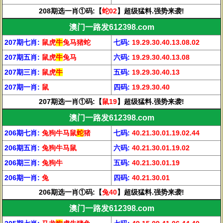
208期选一肖①码:【
蛇02
】超级猛料.强势来袭!
澳门一路发612398.com
207期七肖:
鼠虎
牛
兔马猪蛇
七码:
19.29.30.40.13.08.02
207期五肖:
鼠虎
牛
兔马
六码:
19.29.30.40.13.08
207期三肖:
鼠虎
牛
五码:
19.29.30.40.13
207期一肖:
鼠
四码:
19.29.30.40
207期选一肖①码:【
鼠19
】超级猛料.强势来袭!
澳门一路发612398.com
206期七肖:
兔狗牛马鼠
蛇
猪
七码:
40.21.30.01.19.02.44
206期五肖:
兔狗牛马鼠
六码:
40.21.30.01.19.02
206期三肖:
兔狗牛
五码:
40.21.30.01.19
206期一肖:
兔
四码:
40.21.30.01
206期选一肖①码:【
兔40
】超级猛料.强势来袭!
澳门一路发612398.com