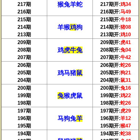
猴兔羊蛇
217期
217期开:
鸡34
216期
216期开:
马49
215期
215期开:
牛18
羊猴
鸡
狗
214期
214期开:
猪08
213期
213期开:
鸡10
209期
209期开:
虎41
鸡
虎
牛
兔
208期
208期开:
兔04
207期
207期开:
牛42
206期
206期开:
蛇26
鸡马猪
鼠
205期
205期开:
狗21
204期
204期开:
鼠31
200期
200期开:
兔16
兔
猴虎鼠
199期
199期开:
鸡22
198期
198期开:
蛇26
197期
197期开:
虎29
马狗兔
羊
196期
196期开:
羊12
195期
195期开:
猴47
194期
194期开:
蛇38