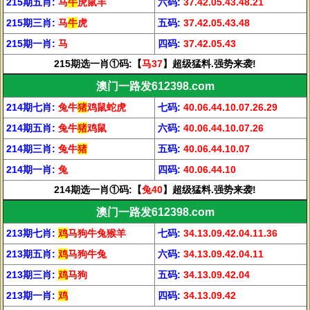
215期五肖:
马
牛
虎鼠羊
六码:
37.42.05.43.48.21
215期三肖:
马
牛
虎
五码:
37.42.05.43.48
215期一肖:
马
四码:
37.42.05.43
215期选一肖①码:【
马37
】超级猛料.强势来袭!
澳门一路发612398.com
214期七肖:
兔牛
猪
鸡鼠蛇虎
七码:
40.06.44.10.07.26.29
214期五肖:
兔牛
猪
鸡鼠
六码:
40.06.44.10.07.26
214期三肖:
兔牛
猪
五码:
40.06.44.10.07
214期一肖:
兔
四码:
40.06.44.10
214期选一肖①码:【
兔40
】超级猛料.强势来袭!
澳门一路发612398.com
213期七肖:
鸡
马狗牛兔猴羊
七码:
34.13.09.42.04.11.36
213期五肖:
鸡
马狗牛兔
六码:
34.13.09.42.04.11
213期三肖:
鸡
马狗
五码:
34.13.09.42.04
213期一肖:
鸡
四码:
34.13.09.42