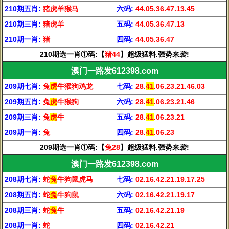
210期五肖:
猪虎羊猴马
六码:
44.05.36.47.13.45
210期三肖:
猪虎羊
五码:
44.05.36.47.13
210期一肖:
猪
四码:
44.05.36.47
210期选一肖①码:【
猪44
】超级猛料.强势来袭!
澳门一路发612398.com
209期七肖:
兔
虎
牛猴狗鸡龙
七码:
28.
41
.06.23.21.46.03
209期五肖:
兔
虎
牛猴狗
六码:
28.
41
.06.23.21.46
209期三肖:
兔
虎
牛
五码:
28.
41
.06.23.21
209期一肖:
兔
四码:
28.
41
.06.23
209期选一肖①码:【
兔28
】超级猛料.强势来袭!
澳门一路发612398.com
208期七肖:
蛇
兔
牛狗鼠虎马
七码:
02.16.42.21.19.17.25
208期五肖:
蛇
兔
牛狗鼠
六码:
02.16.42.21.19.17
208期三肖:
蛇
兔
牛
五码:
02.16.42.21.19
208期一肖:
蛇
四码:
02.16.42.21