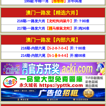
199期:平特一肖
【
牛
牛
牛
】
开牛06准
澳门一路发【精选六肖】
218期-
一路发
六肖
【龙蛇狗鸡鼠牛】
开:？00准
217期-
一路发
六肖
【
鸡
马猴鼠龙蛇】
开:鸡34准
澳门一路发【內部六尾】
218期-内部六尾
【5-2-8-7-0-4】
开:？00准
214期-内部六尾
【5-1-
8
-9-4-6】
开:猪08准