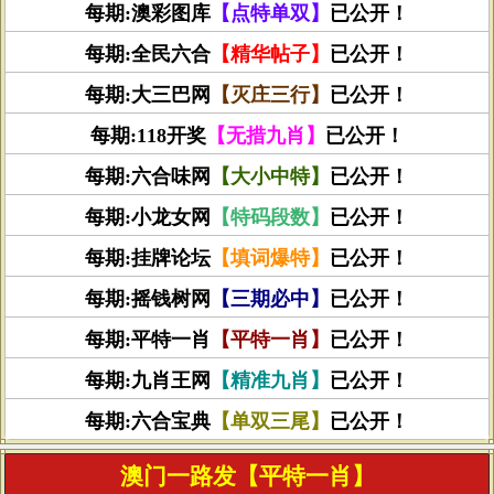
每期:澳彩图库
【点特单双】
已公开！
每期:全民六合
【精华帖子】
已公开！
每期:大三巴网
【灭庄三行】
已公开！
每期:118开奖
【无措九肖】
已公开！
每期:六合味网
【大小中特】
已公开！
每期:小龙女网
【特码段数】
已公开！
每期:挂牌论坛
【填词爆特】
已公开！
每期:摇钱树网
【三期必中】
已公开！
每期:平特一肖
【平特一肖】
已公开！
每期:九肖王网
【精准九肖】
已公开！
每期:六合宝典
【单双三尾】
已公开！
澳门一路发【平特一肖】