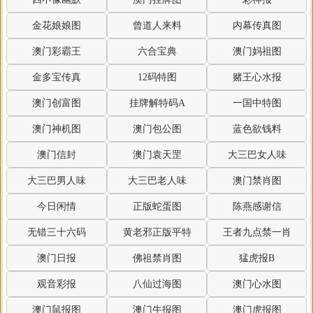
金花娘娘图
曾道人来料
内幕传真图
澳门彩霸王
六合宝典
澳门妈祖图
金多宝传真
12码特图
赌王心水报
澳门创富图
挂牌解特码A
一国中特图
澳门神机图
澳门包公图
蓝色欲钱料
澳门信封
澳门袁天罡
大三巴女人味
大三巴男人味
大三巴老人味
澳门禁肖图
今日闲情
正版蛇蛋图
陈燕感谢信
无错三十六码
黄老邪正版平特
王者九点禁一肖
澳门日报
佛祖禁肖图
猛虎报B
观音彩报
八仙过海图
澳门心水图
澳门鼠报图
澳门牛报图
澳门虎报图