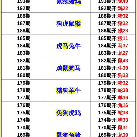
鼠猴猪
鸡
193期
193期开:
兔40
192期
192期开:
鸡22
188期
188期开:
猪32
狗虎鼠
猴
187期
187期开:
猪32
186期
186期开:
猴23
185期
185期开:
猴11
虎
马
兔牛
184期
184期开:
马37
183期
183期开:
龙27
182期
182期开:
鼠43
鸡
鼠
狗
马
181期
181期开:
牛30
180期
180期开:
狗33
179期
179期开:
猪32
猪
狗
羊
牛
178期
178期开:
蛇38
177期
177期开:
羊36
176期
176期开:
兔16
兔
狗
虎鸡
175期
175期开:
蛇38
174期
174期开:
狗33
170期
170期开:
鼠31
鼠
狗
兔
猪
169期
169期开:
龙39