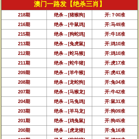
澳门一路发【绝杀三肖】
218期
绝杀→[猪猴狗]
开:？00准
216期
绝杀→[牛鼠鸡]
开:马49准
215期
绝杀→[狗蛇鸡]
开:牛18准
213期
绝杀→[兔虎鼠]
开:鸡10准
212期
绝杀→[蛇马猴]
开:鸡10准
211期
绝杀→[蛇牛猪]
开:虎17准
209期
绝杀→[羊牛猴]
开:虎41准
208期
绝杀→[龙蛇狗]
开:兔04准
207期
绝杀→[马猴龙]
开:牛42准
204期
绝杀→[马兔鸡]
开:鼠31准
203期
绝杀→[羊马龙]
开:狗09准
201期
绝杀→[鸡兔鼠]
开:狗45准
200期
绝杀→[虎龙猪]
开:兔16准