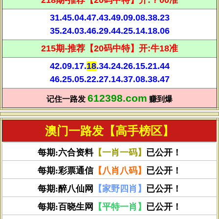
31.45.04.47.43.49.09.08.38.23
35.24.03.46.29.44.25.14.18.06
215期-推荐【20码中特】开:牛18准
42.09.17.
18
.34.24.26.15.21.44
46.25.05.22.27.14.37.08.38.47
612398.com
记住一路发
赚到爆
澳门一路发【高手榜区】
每期:六合资料
【一肖一码】
已公开！
每期:彩票通信
【八肖八码】
已公开！
每期:醉八仙网
【家野四肖】
已公开！
每期:百晓生网
【平特一肖】
已公开！